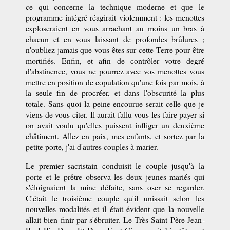
ce qui concerne la technique moderne et que le
programme intégré réagirait violemment : les menottes
exploseraient en vous arrachant au moins un bras à
chacun et en vous laissant de profondes brûlures ;
n'oubliez jamais que vous êtes sur cette Terre pour être
mortifiés. Enfin, et afin de contrôler votre degré
d'abstinence, vous ne pourrez avec vos menottes vous
mettre en position de copulation qu'une fois par mois, à
la seule fin de procréer, et dans l'obscurité la plus
totale. Sans quoi la peine encourue serait celle que je
viens de vous citer. Il aurait fallu vous les faire payer si
on avait voulu qu'elles puissent infliger un deuxième
châtiment. Allez en paix, mes enfants, et sortez par la
petite porte, j'ai d'autres couples à marier.
Le premier sacristain conduisit le couple jusqu'à la
porte et le prêtre observa les deux jeunes mariés qui
s'éloignaient la mine défaite, sans oser se regarder.
C'était le troisième couple qu'il unissait selon les
nouvelles modalités et il était évident que la nouvelle
allait bien finir par s'ébruiter. Le Très Saint Père Jean-