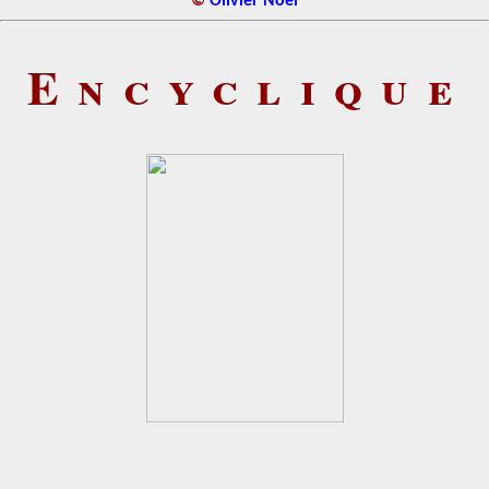
©
Olivier Noël
Encyclique