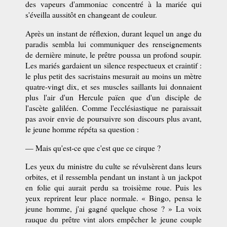
des vapeurs d'ammoniac concentré à la mariée qui
s'éveilla aussitôt en changeant de couleur.
Après un instant de réflexion, durant lequel un ange du
paradis sembla lui communiquer des renseignements
de dernière minute, le prêtre poussa un profond soupir.
Les mariés gardaient un silence respectueux et craintif :
le plus petit des sacristains mesurait au moins un mètre
quatre-vingt dix, et ses muscles saillants lui donnaient
plus l'air d'un Hercule païen que d'un disciple de
l'ascète galiléen. Comme l'ecclésiastique ne paraissait
pas avoir envie de poursuivre son discours plus avant,
le jeune homme répéta sa question :
— Mais qu'est-ce que c'est que ce cirque ?
Les yeux du ministre du culte se révulsèrent dans leurs
orbites, et il ressembla pendant un instant à un jackpot
en folie qui aurait perdu sa troisième roue. Puis les
yeux reprirent leur place normale. « Bingo, pensa le
jeune homme, j'ai gagné quelque chose ? » La voix
rauque du prêtre vint alors empêcher le jeune couple